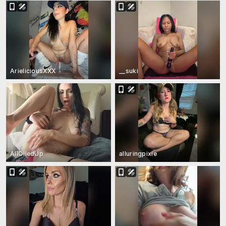
ArieliciousXXX
__suki
AllOiledUp
alluringpixie