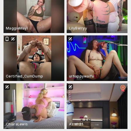
MaggieMayI
LilyBerryy
Certified_CumDump
urhappywaifu
ChiaraLewis
AYW-21