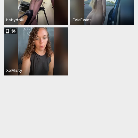
babydolll
EvieEvans
XoMisty