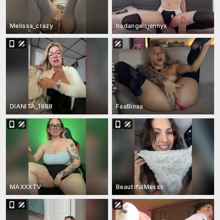
Melissa_crazy
badangelsjennyx
DIANITA_1988
FaaBinaa
MAXXXTV
BeautifulMesss