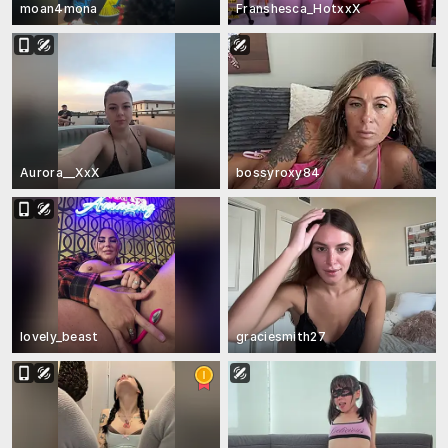
moan4mona
Franshesca_HotxxX
Aurora__XxX
bossyroxy84
lovely_beast
graciesmith27