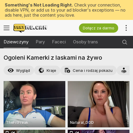
Something's Not Loading Right.
Check your connection,
disable VPN, or add us to your ad blocker's exceptions — no
ads here, just the content you love.
Dołącz za darmo
Dziewczyny
Pary
Faceci
Osoby trans
Ogoleni Kamerki z laskami na żywo
Wygląd
Kraje
Cena i rodzaj pokazu
C
TheFitFreak
Natural_DDD