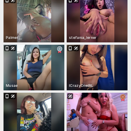
Palmer__
stefania_lerner
Musae
ICrazyOneIRL