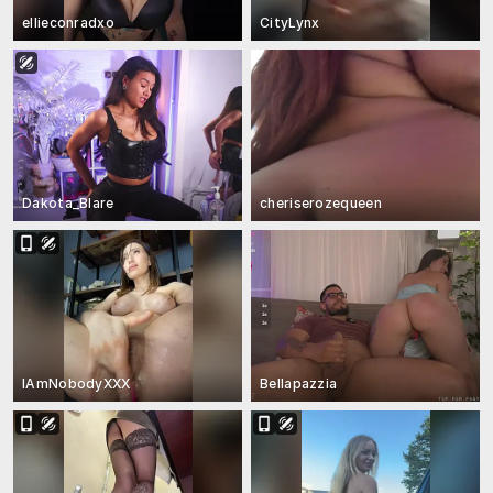
ellieconradxo
CityLynx
Dakota_Blare
cheriserozequeen
IAmNobodyXXX
Bellapazzia